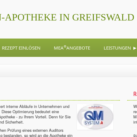
-APOTHEKE IN GREIFSWALD
▸
®
REZEPT EINLÖSEN
MEA
ANGEBOTE
LEISTUNGEN
R
rt interne Abläufe in Unternehmen und
Wi
. Diese Optimierung bedeutet eine
r
potheke - zu Ihrem Vorteil. Denn für Sie
M
nd Sicherheit.
in
chen Prüfung eines externen Auditors
olg bestanden, so wird an die Apotheke ein
B