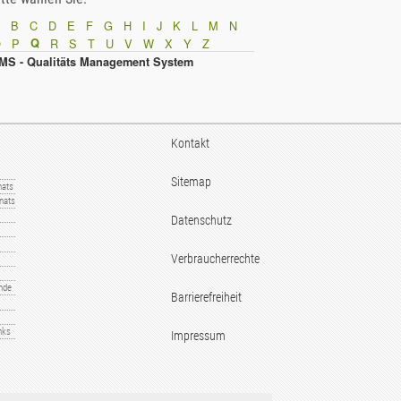
B
C
D
E
F
G
H
I
J
K
L
M
N
O
P
Q
R
S
T
U
V
W
X
Y
Z
MS - Qualitäts Management System
Kontakt
Sitemap
nats
nats
Datenschutz
Verbraucherrechte
nde
Barrierefreiheit
nks
Impressum