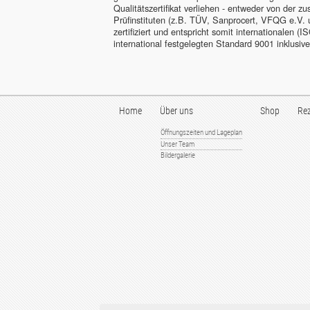
Qualitätszertifikat verliehen - entweder von der 
Prüfinstituten (z.B. TÜV, Sanprocert, VFQG e.V.
zertifiziert und entspricht somit internationalen
international festgelegten Standard 9001 inklusiv
Home
Über uns
Shop
Rez
Öffnungszeiten und Lageplan
Unser Team
Bildergalerie