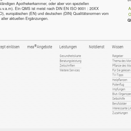
zuständigen Apothekerkammer, oder aber von speziellen
 u.v.a.m). Ein QMS ist meist nach DIN EN ISO 9001 : 20XX
A
 (ISO), europäischen (EN) und deutschen (DIN) Qualitätsnormen vom
e aller aktuellen Ergänzungen.
Q
®
ept einlösen
mea
Angebote
Leistungen
Notdienst
Wissen
Gesundheitskarte
Ratgeber
Beratungsleistung
Thema des Mo
Zeitschriften
Pflanze des Mo
Weitere Services
Für Sie gelesen
TV-Tipps
Heilpflanzen
Pollenflug
Impfungen
Blut-/Organspe
Selbsthilfe
Berufsbilder
Interessante Li
Zuzahlungen