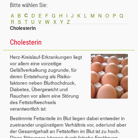
Bitte wählen Sie:
A
B
C
D
E
F
G
H
I
J
K
L
M
N
O
P
Q
R
S
T
U
V
W
X
Y
Z
Cholesterin
Cholesterin
Herz-Kreislauf-Erkrankungen liegt
vor allem eine vorzeitige
Gefäßverkalkung zugrunde, für
deren Entstehung als Risiko-
faktoren neben Bluthochdruck,
Diabetes, Übergewicht und
Rauchen vor allem eine Störung
des Fettstoffwechsels
verantwortlich ist:
Bestimmte Fettanteile im Blut liegen dabei entweder in
zueinander ungünstigem Verhältnis vor, oder/und aber
der Gesamtgehalt an Fettstoffen im Blut ist zu hoch.
Diese Störungen können durch falsche Ernährung,