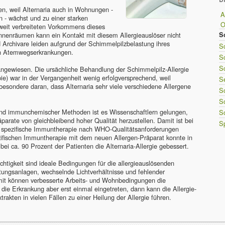
en, weil Alternaria auch in Wohnungen -
A
 - wächst und zu einer starken
 weit verbreiteten Vorkommens dieses
Innenräumen kann ein Kontakt mit diesem Allergieauslöser nicht
S
 Archivare leiden aufgrund der Schimmelpilzbelastung ihres
Sc
hen Atemwegserkrankungen.
S
S
 angewiesen. Die ursächliche Behandlung der Schimmelpilz-Allergie
ie) war in der Vergangenheit wenig erfolgversprechend, weil
S
nsbesondere daran, dass Alternaria sehr viele verschiedene Allergene
S
S
und immunchemischer Methoden ist es Wissenschaftlern gelungen,
S
parate von gleichbleibend hoher Qualität herzustellen. Damit ist bei
Sp
te spezifische Immuntherapie nach WHO-Qualitätsanforderungen
pezifischen Immuntherapie mit dem neuen Allergen-Präparat konnte in
ei ca. 90 Prozent der Patienten die Alternaria-Allergie gebessert.
htigkeit sind ideale Bedingungen für die allergieauslösenden
tungsanlagen, wechselnde Lichtverhältnisse und fehlender
omit können verbesserte Arbeits- und Wohnbedingungen die
 die Erkrankung aber erst einmal eingetreten, dann kann die Allergie-
rakten in vielen Fällen zu einer Heilung der Allergie führen.