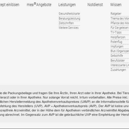
®
ept einlösen
mea
Angebote
Leistungen
Notdienst
Wissen
Gesundheitskarte
Ratgeber
Beratungsleistung
Thema des Mo
Zeitschriften
Pflanze des Mo
Weitere Services
Für Sie gelesen
TV-Tipps
Heilpflanzen
Pollenflug
Impfungen
Blut-/Organspe
Selbsthilfe
Berufsbilder
Interessante Li
Zuzahlungen
e die Packungsbeilage und fragen Sie Ihre Ärztin, Ihren Arzt oder in Ihrer Apotheke. Bei Tie
ierarzt oder in Ihrer Apotheke. Nur solange Vorrat reicht. Irrtum vorbehalten. Alle Preise ink
ichen Herstellermeldung des Apothekenverkaufspreises (UAVP) an die Informationsstelle für 
hlung des Herstellers (UVP). AVP = Apothekenverkaufspreis (AVP). Der AVP ist keine unverb
ezeptfreie Arzneimittel, der in der Höhe dem für Apotheken verbindlichen Arzneimittel Abgab
ung abrechnet. Im Gegensatz zum AVP ist die gebräuchliche UVP eine Empfehlung der Herste