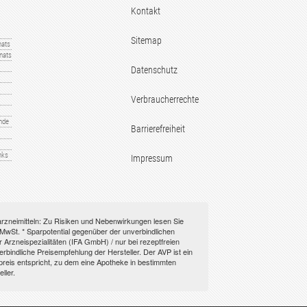
Kontakt
Sitemap
nats
nats
Datenschutz
Verbraucherrechte
nde
Barrierefreiheit
nks
Impressum
rarzneimitteln: Zu Risiken und Nebenwirkungen lesen Sie
l. MwSt. * Sparpotential gegenüber der unverbindlichen
Arzneispezialitäten (IFA GmbH) / nur bei rezeptfreien
indliche Preisempfehlung der Hersteller. Der AVP ist ein
epreis entspricht, zu dem eine Apotheke in bestimmten
ller.