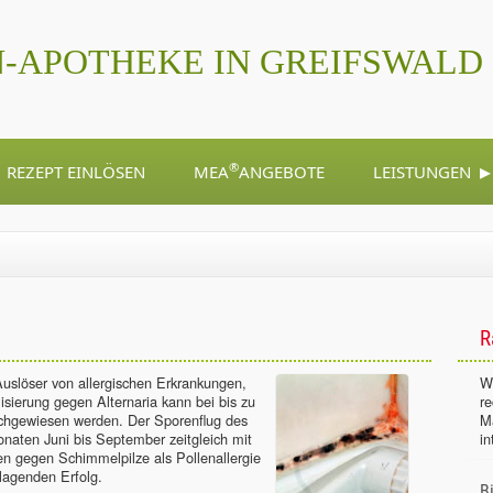
-APOTHEKE IN GREIFSWALD
▸
®
REZEPT EINLÖSEN
MEA
ANGEBOTE
LEISTUNGEN
R
Auslöser von allergischen Erkrankungen,
Wi
sierung gegen Alternaria kann bei bis zu
r
achgewiesen werden. Der Sporenflug des
M
onaten Juni bis September zeitgleich mit
in
en gegen Schimmelpilze als Pollenallergie
lagenden Erfolg.
B