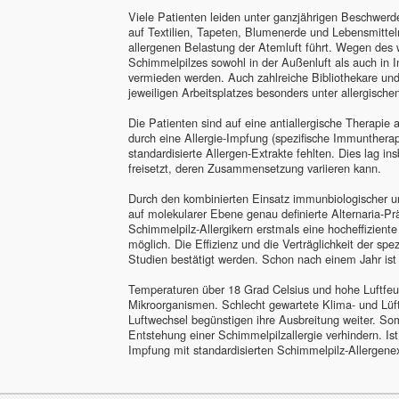
Viele Patienten leiden unter ganzjährigen Beschwerd
auf Textilien, Tapeten, Blumenerde und Lebensmitteln
allergenen Belastung der Atemluft führt. Wegen des
Schimmelpilzes sowohl in der Außenluft als auch in 
vermieden werden. Auch zahlreiche Bibliothekare und
jeweiligen Arbeitsplatzes besonders unter allergisc
Die Patienten sind auf eine antiallergische Therapie
durch eine Allergie-Impfung (spezifische Immuntherap
standardisierte Allergen-Extrakte fehlten. Dies lag i
freisetzt, deren Zusammensetzung variieren kann.
Durch den kombinierten Einsatz immunbiologischer 
auf molekularer Ebene genau definierte Alternaria-Prä
Schimmelpilz-Allergikern erstmals eine hocheffizien
möglich. Die Effizienz und die Verträglichkeit der s
Studien bestätigt werden. Schon nach einem Jahr ist b
Temperaturen über 18 Grad Celsius und hohe Luftfeuc
Mikroorganismen. Schlecht gewartete Klima- und Lüf
Luftwechsel begünstigen ihre Ausbreitung weiter. S
Entstehung einer Schimmelpilzallergie verhindern. Ist
Impfung mit standardisierten Schimmelpilz-Allergenext