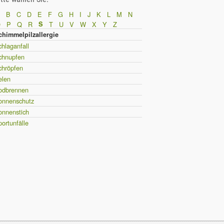
B
C
D
E
F
G
H
I
J
K
L
M
N
O
P
Q
R
S
T
U
V
W
X
Y
Z
chimmelpilzallergie
hlaganfall
chnupfen
chröpfen
elen
odbrennen
onnenschutz
onnenstich
ortunfälle