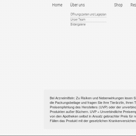
Home
Über uns
Shop
Rez
Öffnungszeiten und Lageplan
Unser Team
Bildergalerie
Bei Arzneimitteln: Zu Risiken und Nebenwirkungen lesen Si
die Packungsbeilage und fragen Sie Ihre Tierärztin, Ihren T
Preisempfehlung des Herstellers (UVP) oder der unverbindl
Produkten außer Büchern. UVP = Unverbindliche Preisempfe
von den Apotheken selbst in Ansatz gebrachter Preis für r
Fällen das Produkt mit der gesetzlichen Krankenversicher