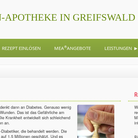
-APOTHEKE IN GREIFSWALD
▸
®
REZEPT EINLÖSEN
MEA
ANGEBOTE
LEISTUNGEN
R
denkt dann an Diabetes. Genauso wenig
Wi
n Wunden. Das ist das Gefährliche am
r
e Krankheit entwickelt sich schleichend
M
en an.
in
2-Diabetiker, die behandelt werden. Die
d auf 1,5 Millionen geschätzt. Und es
B