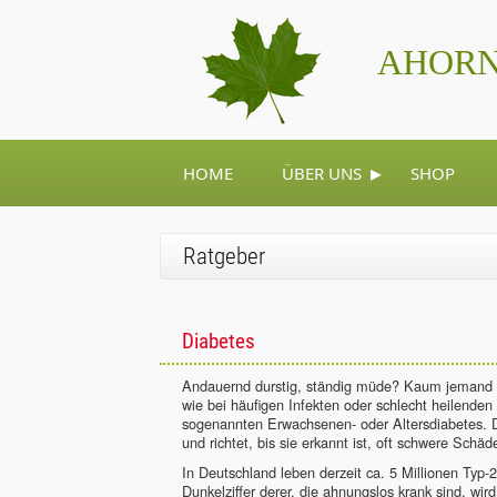
AHORN
▸
HOME
ÜBER UNS
SHOP
Ratgeber
Diabetes
Andauernd durstig, ständig müde? Kaum jemand 
wie bei häufigen Infekten oder schlecht heilende
sogenannten Erwachsenen- oder Altersdiabetes. Di
und richtet, bis sie erkannt ist, oft schwere Schäd
In Deutschland leben derzeit ca. 5 Millionen Typ-
Dunkelziffer derer, die ahnungslos krank sind, wir