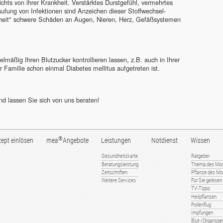
hts von ihrer Krankheit. Verstärktes Durstgefühl, vermehrtes
ufung von Infektionen sind Anzeichen dieser Stoffwechsel-
nkheit" schwere Schäden an Augen, Nieren, Herz, Gefäßsystemen
mäßig Ihren Blutzucker kontrollieren lassen, z.B. auch in Ihrer
r Familie schon einmal Diabetes mellitus aufgetreten ist.
d lassen Sie sich von uns beraten!
®
ept einlösen
mea
Angebote
Leistungen
Notdienst
Wissen
Gesundheitskarte
Ratgeber
Beratungsleistung
Thema des Mo
Zeitschriften
Pflanze des Mo
Weitere Services
Für Sie gelesen
TV-Tipps
Heilpflanzen
Pollenflug
Impfungen
Blut-/Organspe