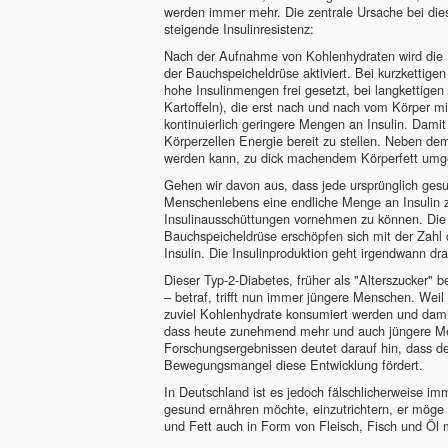
werden immer mehr. Die zentrale Ursache bei dies
steigende Insulinresistenz:
Nach der Aufnahme von Kohlenhydraten wird die I
der Bauchspeicheldrüse aktiviert. Bei kurzkettige
hohe Insulinmengen frei gesetzt, bei langkettigen
Kartoffeln), die erst nach und nach vom Körper m
kontinuierlich geringere Mengen an Insulin. Damit
Körperzellen Energie bereit zu stellen. Neben dem 
werden kann, zu dick machendem Körperfett umge
Gehen wir davon aus, dass jede ursprünglich gesu
Menschenlebens eine endliche Menge an Insulin zu
Insulinausschüttungen vornehmen zu können. Die f
Bauchspeicheldrüse erschöpfen sich mit der Zahl
Insulin. Die Insulinproduktion geht irgendwann dra
Dieser Typ-2-Diabetes, früher als "Alterszucker"
– betraf, trifft nun immer jüngere Menschen. We
zuviel Kohlenhydrate konsumiert werden und damit
dass heute zunehmend mehr und auch jüngere Men
Forschungsergebnissen deutet darauf hin, dass 
Bewegungsmangel diese Entwicklung fördert.
In Deutschland ist es jedoch fälschlicherweise i
gesund ernähren möchte, einzutrichtern, er möge 
und Fett auch in Form von Fleisch, Fisch und Öl 