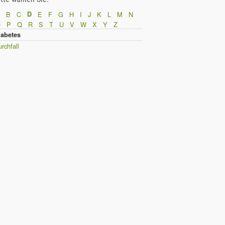
B
C
D
E
F
G
H
I
J
K
L
M
N
O
P
Q
R
S
T
U
V
W
X
Y
Z
iabetes
rchfall