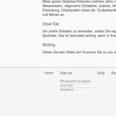
Meist spüren Diabetes-Patienten mehrere Jahre nic
Wasserlassen, allgemeine Schwäche, Juckreiz, Hä
Erkrankung. Unbehandelt richtet die "Zuckerkra
und Nerven an.
Unser Rat:
Um solche Schäden zu vermeiden, sollten Sie regel
Apotheke. Das ist besonders wichtig, wenn in Ihre
Wichtig:
Gehen Sie kein Risiko ein! Kommen Sie zu uns un
Home
Über uns
Shop
Rez
Öffnungszeiten und Lageplan
Unser Team
Bildergalerie