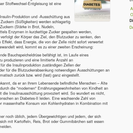
er Stoffwechsel-Entgleisung ist eine
A
nsulin-Produktion und -Ausschüttung aus
D
n Zuckern (Süßigkeiten) werden schlagartig
 Zuckern (Stärke in Brot, Nudeln,
Du
ittels Enzymen in kurzkettige Zucker gespalten werden,
 verfolgt der Körper das Ziel, den Blutzucker zu senken, den
Effekt, dass Energie, die von der Zelle nicht sofort verwertet
wandelt wird, kommt es zu einer zweiten Erscheinung:
nde Bauchspeicheldrüse befähigt ist, im Laufe eines
 produzieren und eine limitierte Anzahl an
ür die Insulinproduktion zuständigen Zellen der
 der für die Blutzuckerabsenkung notwendigen Ausschüttungen an
matisch zurück bzw. wird (fast) ganz eingestellt.
 bekannt, da er an ihrem Lebensende befindliche Menschen – Alte
il durch die "modernen" Ernährungsgewohnheiten von Kindheit an
 die Insulinausschüttung provoziert wird. So wundert es nicht,
schen an Diabetes-II leiden. Eine wachsende Zahl von
der massenhafte Konsum von Kohlenhydraten in Kombination mit
mmer noch üblich, jedem Übergewichtigen und jedem, der sich
sich mit Kartoffeln, Reis, Brot oder Gummibärchen satt essen
meiden.