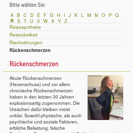
Bitte wählen Sie:
A
B
C
D
E
F
G
H
I
J
K
L
M
N
O
P
Q
R
S
T
U
V
W
X
Y
Z
Reiseapotheke
Reiseübelkeit
Riechstörungen
Rückenschmerzen
Rückenschmerzen
Akute Rückenschmerzen
(Hexenschuss) und vor allem
chronische Rückenschmerzen
haben in den letzten 30 Jahren
explosionsartig zugenommen. Die
Ursachen dafür bleiben meist
unklar. Sowohl physische, als auch
psychische und soziale Faktoren,
erbliche Belastung, falsche